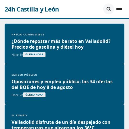
24h Castilla y León
PRECIO COMBUSTIBLE
¿Dónde repostar más barato en Valladolid?
Precios de gasolina y diésel hoy
Hace 1h
ÚLTIMA HORA
EMPLEO PÚBLICO
Oposiciones y empleo público: las 34 ofertas
del BOE de hoy 8 de agosto
Hace 2h
ÚLTIMA HORA
EL TIEMPO
Valladolid disfruta de un día despejado con
temperaturas que alcanzan los 36°C