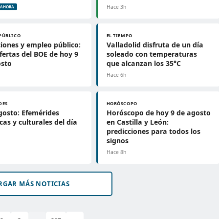
Hace 3h
AHORA
PÚBLICO
EL TIEMPO
iones y empleo público:
Valladolid disfruta de un día
ofertas del BOE de hoy 9
soleado con temperaturas
osto
que alcanzan los 35°C
Hace 6h
DES
HORÓSCOPO
gosto: Efemérides
Horóscopo de hoy 9 de agosto
icas y culturales del día
en Castilla y León:
predicciones para todos los
signos
Hace 8h
RGAR MÁS NOTICIAS