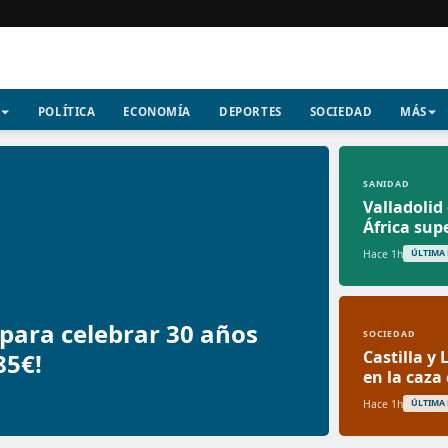
POLÍTICA
ECONOMÍA
DEPORTES
SOCIEDAD
MÁS
SANIDAD
Valladolid 
África sup
Hace 1h
ÚLTIMA
para celebrar 30 años
SOCIEDAD
Castilla y
85€!
en la caza
Hace 1h
ÚLTIMA