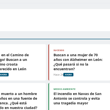
SUCESOS
a en el Camino de
Buscan a una mujer de 70
go! Buscan a un
años con Alzheimer en León:
ino croata
¿Qué pasará si no la
arecido en León
encuentran?
Hace 2h
AHORA
AHORA
MEDIO AMBIENTE
n muerto a un hombre
El incendio en Navas de San
años en una fuente de
Antonio se controla y evita
anca. ¿Qué está
una tragedia mayor
do en nuestra ciudad?