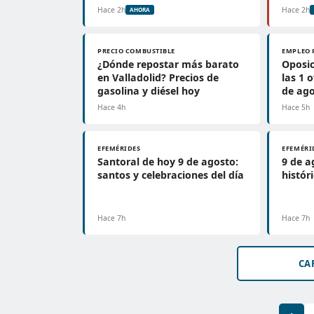
Hace 2h
Hace 2h
AHORA
PRECIO COMBUSTIBLE
EMPLEO 
¿Dónde repostar más barato
Oposic
en Valladolid? Precios de
las 1 
gasolina y diésel hoy
de ag
Hace 4h
Hace 5h
EFEMÉRIDES
EFEMÉRI
Santoral de hoy 9 de agosto:
9 de a
santos y celebraciones del día
histór
Hace 7h
Hace 7h
CA