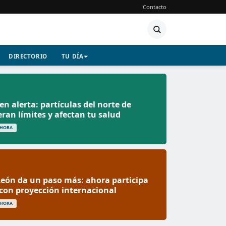
Contacto
DIRECTORIO
TU DÍA
en alerta: partículas del norte de
eran límites y afectan tu salud
 HORA
 León da un paso más: ahora participa
 con proyección internacional
 HORA