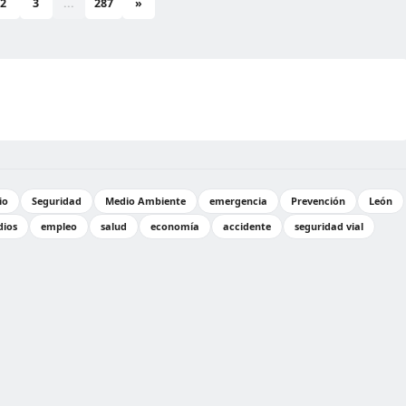
2
3
...
287
»
io
Seguridad
Medio Ambiente
emergencia
Prevención
León
dios
empleo
salud
economía
accidente
seguridad vial