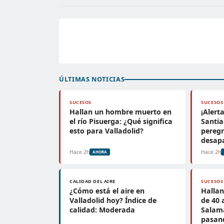
ÚLTIMAS NOTICIAS
SUCESOS
SUCESOS
Hallan un hombre muerto en
¡Alert
el río Pisuerga: ¿Qué significa
Santia
esto para Valladolid?
peregr
desap
Hace 2h
Hace 2h
AHORA
CALIDAD DEL AIRE
SUCESOS
¿Cómo está el aire en
Halla
Valladolid hoy? Índice de
de 40 
calidad: Moderada
Salam
pasan