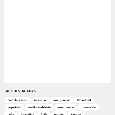
TAGS DESTACADAS
Castilla y León
incendio
emergencias
Valladolid
seguridad
medio ambiente
emergencia
prevención
León
incendios
Ávila
empleo
tiempo