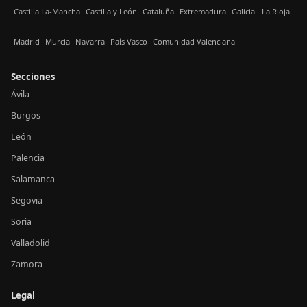
Castilla La-Mancha
Castilla y León
Cataluña
Extremadura
Galicia
La Rioja
Madrid
Murcia
Navarra
País Vasco
Comunidad Valenciana
Secciones
Ávila
Burgos
León
Palencia
Salamanca
Segovia
Soria
Valladolid
Zamora
Legal