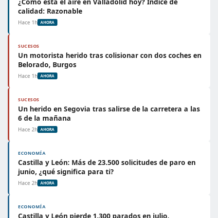
¿Cómo está el aire en Valladolid hoy? Índice de
calidad: Razonable
Hace 1h
AHORA
SUCESOS
Un motorista herido tras colisionar con dos coches en
Belorado, Burgos
Hace 1h
AHORA
SUCESOS
Un herido en Segovia tras salirse de la carretera a las
6 de la mañana
Hace 2h
AHORA
ECONOMÍA
Castilla y León: Más de 23.500 solicitudes de paro en
junio, ¿qué significa para ti?
Hace 2h
AHORA
ECONOMÍA
Castilla y León pierde 1.300 parados en julio,