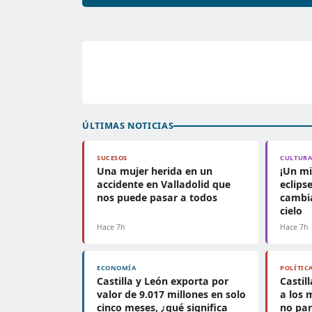
ÚLTIMAS NOTICIAS
SUCESOS
CULTUR
Una mujer herida en un
¡Un mi
accidente en Valladolid que
eclips
nos puede pasar a todos
cambia
cielo
Hace 7h
Hace 7h
ECONOMÍA
POLÍTIC
Castilla y León exporta por
Castil
valor de 9.017 millones en solo
a los 
cinco meses, ¿qué significa
no par