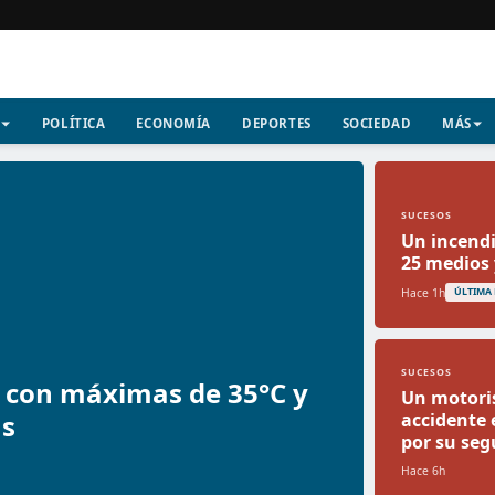
POLÍTICA
ECONOMÍA
DEPORTES
SOCIEDAD
MÁS
SUCESOS
Un incendi
25 medios 
Hace 1h
ÚLTIMA
SUCESOS
a con máximas de 35°C y
Un motoris
as
accidente
por su seg
Hace 6h