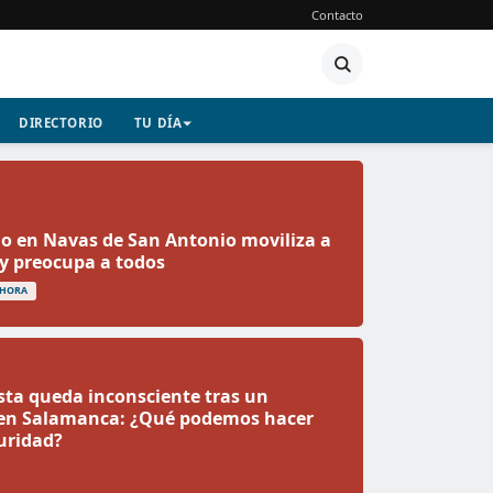
Contacto
DIRECTORIO
TU DÍA
o en Navas de San Antonio moviliza a
y preocupa a todos
 HORA
ta queda inconsciente tras un
 en Salamanca: ¿Qué podemos hacer
uridad?