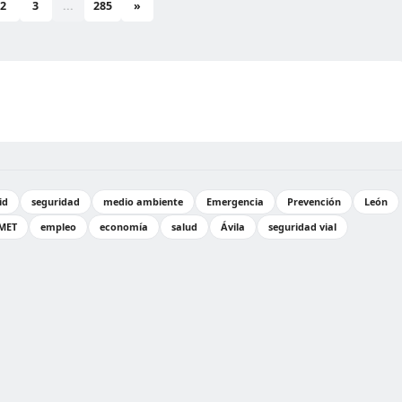
2
3
...
285
»
id
seguridad
medio ambiente
Emergencia
Prevención
León
MET
empleo
economía
salud
Ávila
seguridad vial