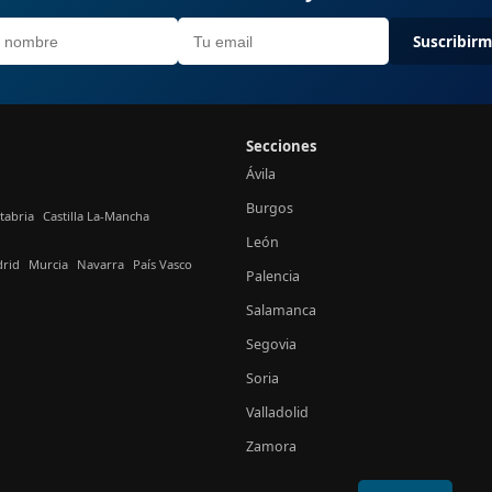
Suscribir
Secciones
Ávila
Burgos
tabria
Castilla La-Mancha
León
rid
Murcia
Navarra
País Vasco
Palencia
Salamanca
Segovia
Soria
Valladolid
Zamora