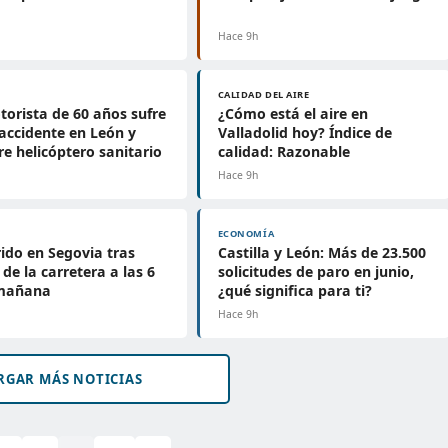
Hace 9h
CALIDAD DEL AIRE
orista de 60 años sufre
¿Cómo está el aire en
accidente en León y
Valladolid hoy? Índice de
re helicóptero sanitario
calidad: Razonable
Hace 9h
ECONOMÍA
ido en Segovia tras
Castilla y León: Más de 23.500
 de la carretera a las 6
solicitudes de paro en junio,
 mañana
¿qué significa para ti?
Hace 9h
RGAR MÁS NOTICIAS