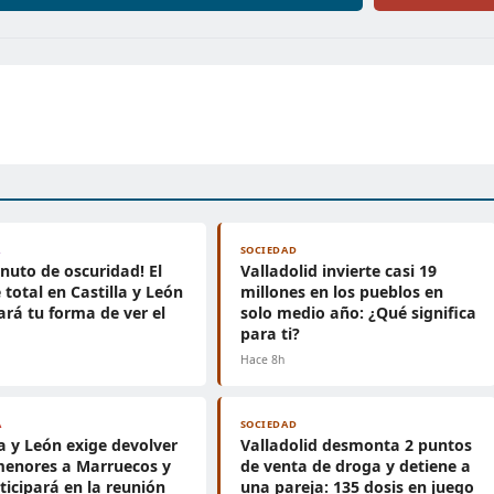
A
SOCIEDAD
nuto de oscuridad! El
Valladolid invierte casi 19
e total en Castilla y León
millones en los pueblos en
rá tu forma de ver el
solo medio año: ¿Qué significa
para ti?
Hace 8h
A
SOCIEDAD
la y León exige devolver
Valladolid desmonta 2 puntos
menores a Marruecos y
de venta de droga y detiene a
ticipará en la reunión
una pareja: 135 dosis en juego