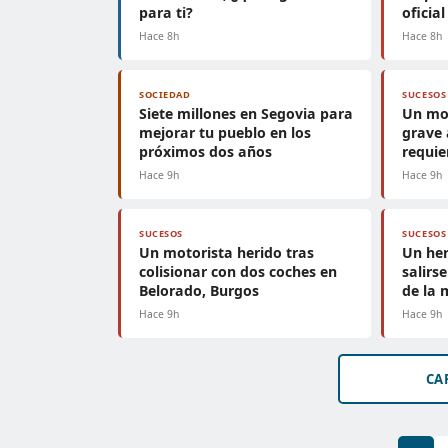
para ti?
oficial
Hace 8h
Hace 8h
SOCIEDAD
SUCESOS
Siete millones en Segovia para
Un mot
mejorar tu pueblo en los
grave 
próximos dos años
requie
Hace 9h
Hace 9h
SUCESOS
SUCESOS
Un motorista herido tras
Un her
colisionar con dos coches en
salirse
Belorado, Burgos
de la
Hace 9h
Hace 9h
CA