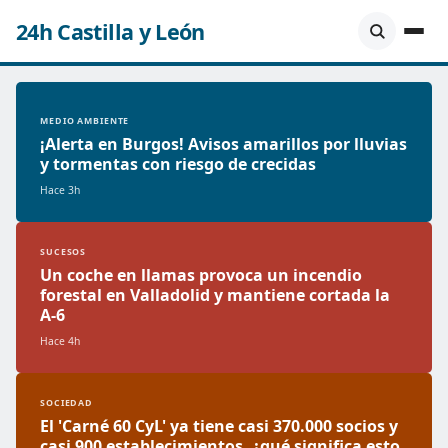
24h Castilla y León
MEDIO AMBIENTE
¡Alerta en Burgos! Avisos amarillos por lluvias
y tormentas con riesgo de crecidas
Hace 3h
SUCESOS
Un coche en llamas provoca un incendio
forestal en Valladolid y mantiene cortada la
A-6
Hace 4h
SOCIEDAD
El 'Carné 60 CyL' ya tiene casi 370.000 socios y
casi 900 establecimientos, ¿qué significa esto