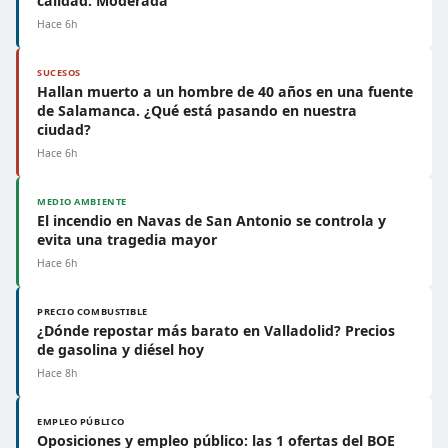
calidad: Moderada
Hace 6h
SUCESOS
Hallan muerto a un hombre de 40 años en una fuente
de Salamanca. ¿Qué está pasando en nuestra
ciudad?
Hace 6h
MEDIO AMBIENTE
El incendio en Navas de San Antonio se controla y
evita una tragedia mayor
Hace 6h
PRECIO COMBUSTIBLE
¿Dónde repostar más barato en Valladolid? Precios
de gasolina y diésel hoy
Hace 8h
EMPLEO PÚBLICO
Oposiciones y empleo público: las 1 ofertas del BOE