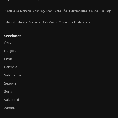
Castilla La-Mancha
Castilla y León
Cataluña
Extremadura
Galicia
La Rioja
Madrid
Murcia
Navarra
País Vasco
Comunidad Valenciana
Secciones
Ávila
Burgos
León
Palencia
Salamanca
Segovia
Soria
Valladolid
Zamora