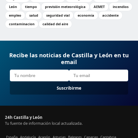
León
tiempo
previsión meteorológica
AEMET
incendios
empleo
salud
seguridad vial
economía
accidente
contaminacion
calidad del aire
Recibe las noticias de Castilla y León en tu
email
Suscribirme
24h Castilla y León
Tu fuente de información local actualizada.
España
Andalucía
Aragón
Asturias
Baleares
Canarias
Cantabria