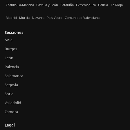
Castilla La-Mancha
Castilla y León
Cataluña
Extremadura
Galicia
La Rioja
Madrid
Murcia
Navarra
País Vasco
Comunidad Valenciana
Secciones
Ávila
Burgos
León
Palencia
Salamanca
Segovia
Soria
Valladolid
Zamora
Legal