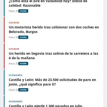
¿Cómo está el aire en Valladolid hoy? Índice de
calidad: Razonable
Hace 2h
AHORA
SUCESOS
Un motorista herido tras colisionar con dos coches en
Belorado, Burgos
Hace 2h
AHORA
SUCESOS
Un herido en Segovia tras salirse de la carretera a las
6 de la mañana
Hace 2h
AHORA
ECONOMÍA
Castilla y León: Más de 23.500 solicitudes de paro en
junio, ¿qué significa para ti?
Hace 2h
AHORA
ECONOMÍA
Castilla y León pierde 1.300 parados en julio,