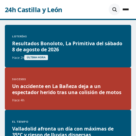
24h Castilla y León
LOTERÍAS
Resultados Bonoloto, La Primitiva del sábado
8 de agosto de 2026
Hace 2h
ÚLTIMA HORA
SUCESOS
Un accidente en La Bañeza deja a un
espectador herido tras una colisión de motos
Hace 4h
EL TIEMPO
Valladolid afronta un día con máximas de
35°C y riesgo de lluvias dispersas