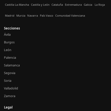
Castilla La-Mancha
Castilla y León
Cataluña
Extremadura
Galicia
La Rioja
Madrid
Murcia
Navarra
País Vasco
Comunidad Valenciana
Secciones
Ávila
Burgos
León
Palencia
Salamanca
Segovia
Soria
Valladolid
Zamora
Legal