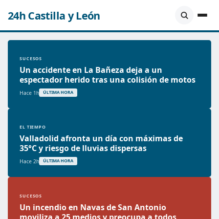
24h Castilla y León
SUCESOS
Un accidente en La Bañeza deja a un
espectador herido tras una colisión de motos
Hace 1h
ÚLTIMA HORA
EL TIEMPO
Valladolid afronta un día con máximas de
35°C y riesgo de lluvias dispersas
Hace 2h
ÚLTIMA HORA
SUCESOS
Un incendio en Navas de San Antonio
moviliza a 25 medios y preocupa a todos