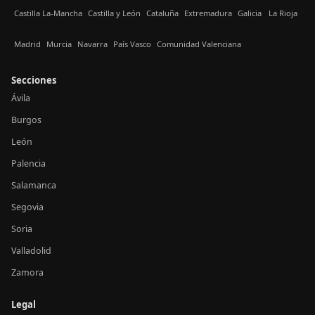
Castilla La-Mancha
Castilla y León
Cataluña
Extremadura
Galicia
La Rioja
Madrid
Murcia
Navarra
País Vasco
Comunidad Valenciana
Secciones
Ávila
Burgos
León
Palencia
Salamanca
Segovia
Soria
Valladolid
Zamora
Legal