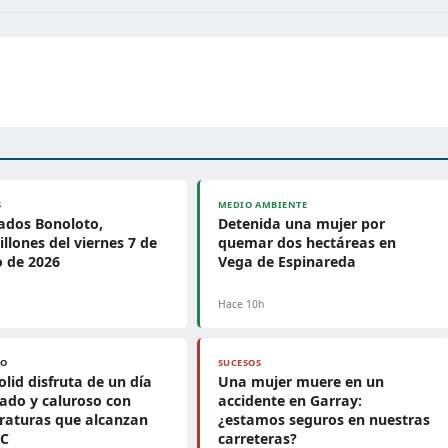
S
MEDIO AMBIENTE
ados Bonoloto,
Detenida una mujer por
llones del viernes 7 de
quemar dos hectáreas en
 de 2026
Vega de Espinareda
Hace 10h
PO
SUCESOS
olid disfruta de un día
Una mujer muere en un
ado y caluroso con
accidente en Garray:
raturas que alcanzan
¿estamos seguros en nuestras
°C
carreteras?