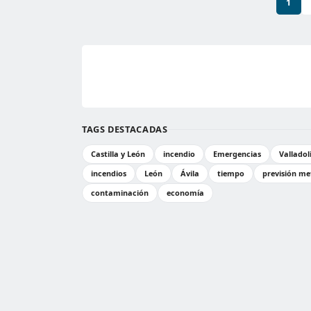
1
TAGS DESTACADAS
Castilla y León
incendio
Emergencias
Valladol
incendios
León
Ávila
tiempo
previsión me
contaminación
economía