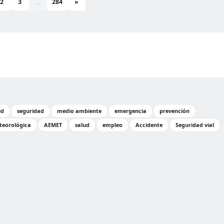
2
3
...
284
»
id
seguridad
medio ambiente
emergencia
prevención
teorológica
AEMET
salud
empleo
Accidente
Seguridad vial