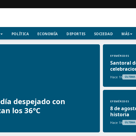
POLÍTICA
ECONOMÍA
DEPORTES
SOCIEDAD
MÁS
EFEMÉRIDES
Santoral d
celebracio
Hace 1h
ÚLTIMA
n día despejado con
EFEMÉRIDES
8 de agost
an los 36°C
historia
Hace 1h
ÚLTIMA