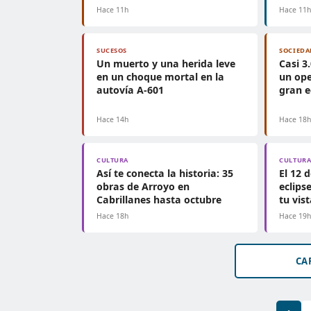
Hace 11h
Hace 11
SUCESOS
SOCIEDA
Un muerto y una herida leve
Casi 3
en un choque mortal en la
un ope
autovía A-601
gran e
Hace 14h
Hace 18
CULTURA
CULTUR
Así te conecta la historia: 35
El 12 
obras de Arroyo en
eclips
Cabrillanes hasta octubre
tu vist
Hace 18h
Hace 19
CA