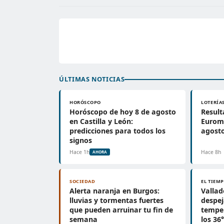
ÚLTIMAS NOTICIAS
HORÓSCOPO
LOTERÍA
Horóscopo de hoy 8 de agosto
Result
en Castilla y León:
Euromi
predicciones para todos los
agosto
signos
Hace 1h
Hace 8h
AHORA
SOCIEDAD
EL TIEM
Alerta naranja en Burgos:
Vallad
lluvias y tormentas fuertes
despej
que pueden arruinar tu fin de
tempe
semana
los 36