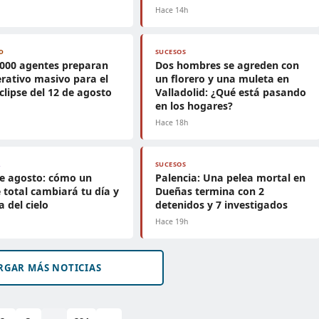
h
Hace 14h
D
SUCESOS
.000 agentes preparan
Dos hombres se agreden con
rativo masivo para el
un florero y una muleta en
clipse del 12 de agosto
Valladolid: ¿Qué está pasando
en los hogares?
h
Hace 18h
A
SUCESOS
de agosto: cómo un
Palencia: Una pelea mortal en
e total cambiará tu día y
Dueñas termina con 2
a del cielo
detenidos y 7 investigados
h
Hace 19h
RGAR MÁS NOTICIAS