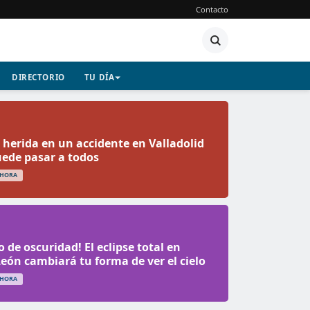
Contacto
DIRECTORIO
TU DÍA
herida en un accidente en Valladolid
ede pasar a todos
 HORA
 de oscuridad! El eclipse total en
 León cambiará tu forma de ver el cielo
 HORA