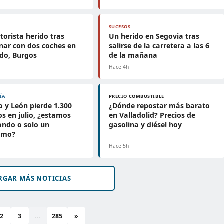
SUCESOS
orista herido tras
Un herido en Segovia tras
onar con dos coches en
salirse de la carretera a las 6
do, Burgos
de la mañana
Hace 4h
ÍA
PRECIO COMBUSTIBLE
la y León pierde 1.300
¿Dónde repostar más barato
s en julio, ¿estamos
en Valladolid? Precios de
ando o solo un
gasolina y diésel hoy
ismo?
Hace 5h
RGAR MÁS NOTICIAS
2
3
...
285
»