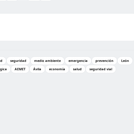
id
seguridad
medio ambiente
emergencia
prevención
León
ógica
AEMET
Ávila
economía
salud
seguridad vial