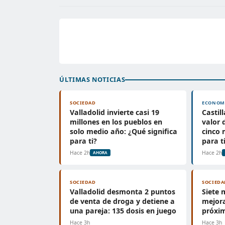
ÚLTIMAS NOTICIAS
SOCIEDAD
ECONOM
Valladolid invierte casi 19
Castil
millones en los pueblos en
valor 
solo medio año: ¿Qué significa
cinco 
para ti?
para t
Hace 2h
Hace 2h
AHORA
SOCIEDAD
SOCIEDA
Valladolid desmonta 2 puntos
Siete 
de venta de droga y detiene a
mejora
una pareja: 135 dosis en juego
próxi
Hace 3h
Hace 3h