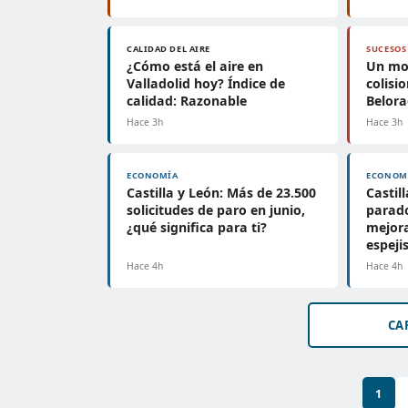
CALIDAD DEL AIRE
SUCESOS
¿Cómo está el aire en
Un mot
Valladolid hoy? Índice de
colisi
calidad: Razonable
Belora
Hace 3h
Hace 3h
ECONOMÍA
ECONOM
Castilla y León: Más de 23.500
Castil
solicitudes de paro en junio,
parado
¿qué significa para ti?
mejor
espej
Hace 4h
Hace 4h
CA
1