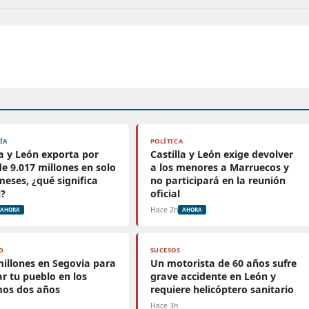
ÍA
POLÍTICA
la y León exporta por
Castilla y León exige devolver
de 9.017 millones en solo
a los menores a Marruecos y
meses, ¿qué significa
no participará en la reunión
i?
oficial
Hace 2h
AHORA
AHORA
D
SUCESOS
millones en Segovia para
Un motorista de 60 años sufre
r tu pueblo en los
grave accidente en León y
mos dos años
requiere helicóptero sanitario
Hace 3h