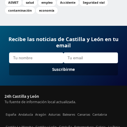
AEMET
salud
empleo
Accidente
Seguridad vial
contaminación
economía
Recibe las noticias de Castilla y León en tu
email
Suscribirme
24h Castilla y León
Tu fuente de información local actualizada.
España
Andalucía
Aragón
Asturias
Baleares
Canarias
Cantabria
Castilla La-Mancha
Castilla y León
Cataluña
Extremadura
Galicia
La Rioja