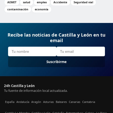
AEMET
salud
empleo
Accidente
Seguridad vial
contaminación
economía
Recibe las noticias de Castilla y León en tu
email
Suscribirme
24h Castilla y León
Tu fuente de información local actualizada.
España
Andalucía
Aragón
Asturias
Baleares
Canarias
Cantabria
Castilla La-Mancha
Castilla y León
Cataluña
Extremadura
Galicia
La Rioja