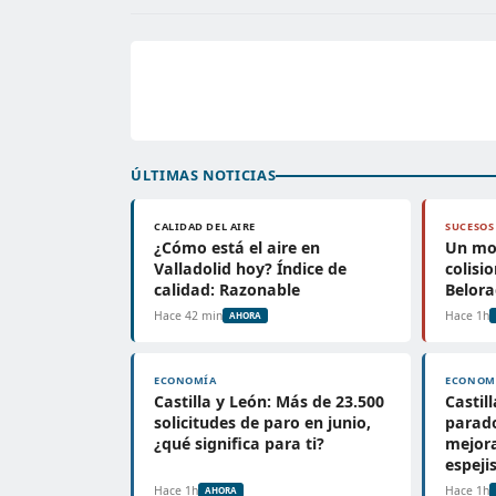
ÚLTIMAS NOTICIAS
CALIDAD DEL AIRE
SUCESOS
¿Cómo está el aire en
Un mot
Valladolid hoy? Índice de
colisi
calidad: Razonable
Belora
Hace 42 min
Hace 1h
AHORA
ECONOMÍA
ECONOM
Castilla y León: Más de 23.500
Castil
solicitudes de paro en junio,
parado
¿qué significa para ti?
mejor
espej
Hace 1h
Hace 1h
AHORA