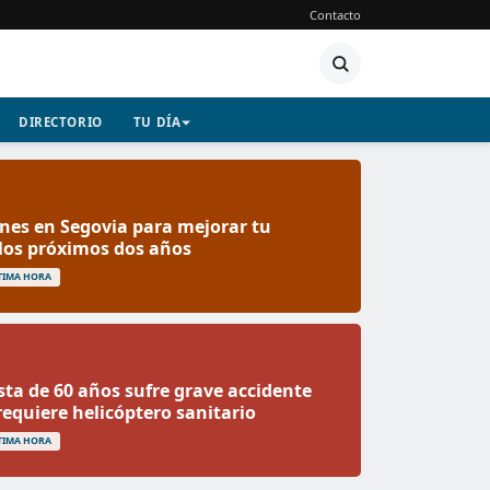
Contacto
DIRECTORIO
TU DÍA
ones en Segovia para mejorar tu
los próximos dos años
TIMA HORA
ta de 60 años sufre grave accidente
requiere helicóptero sanitario
TIMA HORA