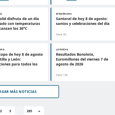
PO
EFEMÉRIDES
olid disfruta de un día
Santoral de hoy 8 de agosto:
jado con temperaturas
santos y celebraciones del día
canzan los 36°C
Hace 5h
OPO
LOTERÍAS
opo de hoy 8 de agosto
Resultados Bonoloto,
tilla y León:
Euromillones del viernes 7 de
ciones para todos los
agosto de 2026
Hace 13h
RGAR MÁS NOTICIAS
2
3
...
285
»