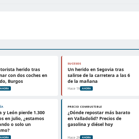
SUCESOS
orista herido tras
Un herido en Segovia tras
onar con dos coches en
salirse de la carretera a las 6
do, Burgos
de la mañana
Hace 1h
AHORA
AHORA
ÍA
PRECIO COMBUSTIBLE
la y León pierde 1.300
¿Dónde repostar más barato
s en julio, ¿estamos
en Valladolid? Precios de
ando o solo un
gasolina y diésel hoy
ismo?
Hace 2h
AHORA
AHORA