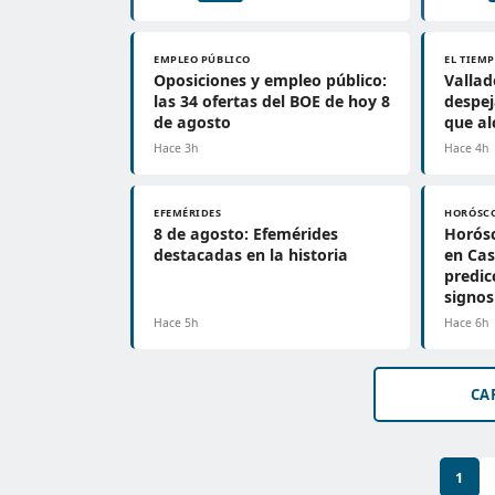
EMPLEO PÚBLICO
EL TIEM
Oposiciones y empleo público:
Vallad
las 34 ofertas del BOE de hoy 8
despe
de agosto
que al
Hace 3h
Hace 4h
EFEMÉRIDES
HORÓSC
8 de agosto: Efemérides
Horósc
destacadas en la historia
en Cas
predic
signos
Hace 5h
Hace 6h
CA
1