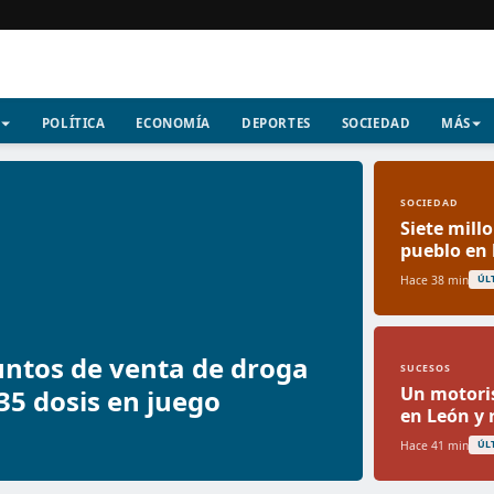
POLÍTICA
ECONOMÍA
DEPORTES
SOCIEDAD
MÁS
SOCIEDAD
Siete mill
pueblo en 
Hace 38 min
ÚL
untos de venta de droga
SUCESOS
Un motoris
35 dosis en juego
en León y 
Hace 41 min
ÚL