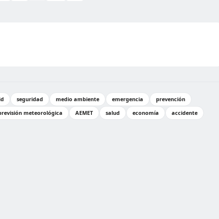
id
seguridad
medio ambiente
emergencia
prevención
previsión meteorológica
AEMET
salud
economía
accidente