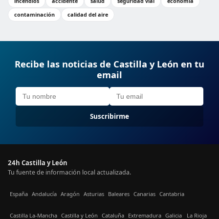
incendios
accidente
salud
seguridad vial
economía
contaminación
calidad del aire
Recibe las noticias de Castilla y León en tu
email
Suscribirme
24h Castilla y León
Tu fuente de información local actualizada.
España
Andalucía
Aragón
Asturias
Baleares
Canarias
Cantabria
Castilla La-Mancha
Castilla y León
Cataluña
Extremadura
Galicia
La Rioja