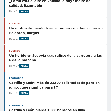
¿Cómo está el aire en Valladolid hoy? Índice de
calidad: Razonable
Hace 2h
AHORA
SUCESOS
Un motorista herido tras colisionar con dos coches en
Belorado, Burgos
Hace 2h
AHORA
SUCESOS
Un herido en Segovia tras salirse de la carretera a las
6 de la mañana
Hace 2h
AHORA
ECONOMÍA
Castilla y León: Más de 23.500 solicitudes de paro en
junio, ¿qué significa para ti?
Hace 2h
AHORA
ECONOMÍA
Castilla y León pierde 1.300 parados en julio,