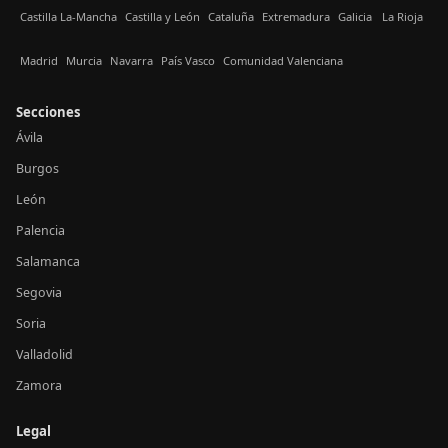
Castilla La-Mancha
Castilla y León
Cataluña
Extremadura
Galicia
La Rioja
Madrid
Murcia
Navarra
País Vasco
Comunidad Valenciana
Secciones
Ávila
Burgos
León
Palencia
Salamanca
Segovia
Soria
Valladolid
Zamora
Legal