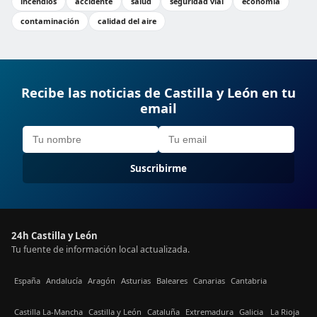
incendios
accidente
salud
seguridad vial
economía
contaminación
calidad del aire
Recibe las noticias de Castilla y León en tu
email
Suscribirme
24h Castilla y León
Tu fuente de información local actualizada.
España
Andalucía
Aragón
Asturias
Baleares
Canarias
Cantabria
Castilla La-Mancha
Castilla y León
Cataluña
Extremadura
Galicia
La Rioja