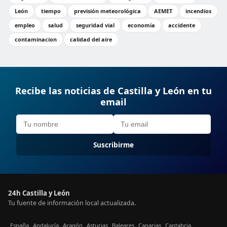
León
tiempo
previsión meteorológica
AEMET
incendios
empleo
salud
seguridad vial
economía
accidente
contaminacion
calidad del aire
Recibe las noticias de Castilla y León en tu
email
Suscribirme
24h Castilla y León
Tu fuente de información local actualizada.
España
Andalucía
Aragón
Asturias
Baleares
Canarias
Cantabria