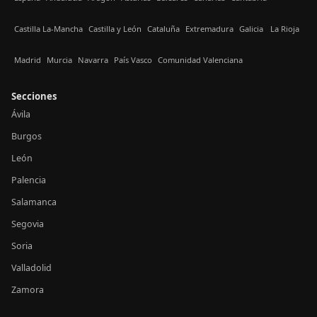
Castilla La-Mancha
Castilla y León
Cataluña
Extremadura
Galicia
La Rioja
Madrid
Murcia
Navarra
País Vasco
Comunidad Valenciana
Secciones
Ávila
Burgos
León
Palencia
Salamanca
Segovia
Soria
Valladolid
Zamora