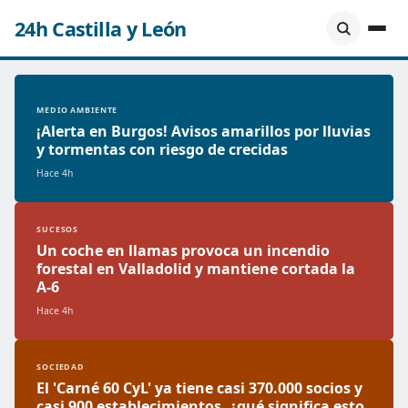
24h Castilla y León
MEDIO AMBIENTE
¡Alerta en Burgos! Avisos amarillos por lluvias
y tormentas con riesgo de crecidas
Hace 4h
SUCESOS
Un coche en llamas provoca un incendio
forestal en Valladolid y mantiene cortada la
A-6
Hace 4h
SOCIEDAD
El 'Carné 60 CyL' ya tiene casi 370.000 socios y
casi 900 establecimientos, ¿qué significa esto