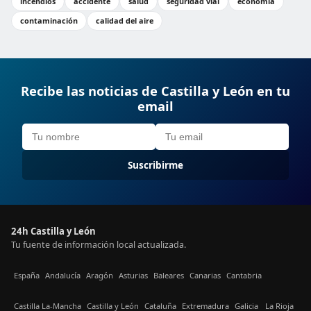
incendios
accidente
salud
seguridad vial
economía
contaminación
calidad del aire
Recibe las noticias de Castilla y León en tu
email
Suscribirme
24h Castilla y León
Tu fuente de información local actualizada.
España
Andalucía
Aragón
Asturias
Baleares
Canarias
Cantabria
Castilla La-Mancha
Castilla y León
Cataluña
Extremadura
Galicia
La Rioja