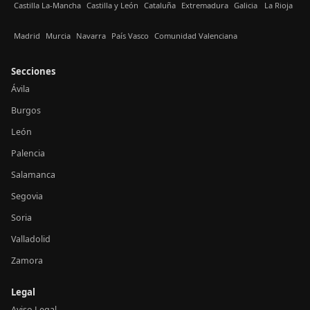
Castilla La-Mancha
Castilla y León
Cataluña
Extremadura
Galicia
La Rioja
Madrid
Murcia
Navarra
País Vasco
Comunidad Valenciana
Secciones
Ávila
Burgos
León
Palencia
Salamanca
Segovia
Soria
Valladolid
Zamora
Legal
Aviso Legal