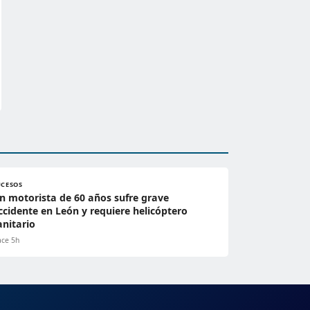
UCESOS
n motorista de 60 años sufre grave
ccidente en León y requiere helicóptero
anitario
ce 5h