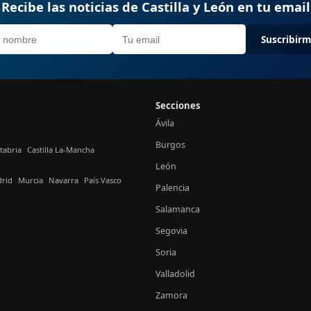
Recibe las noticias de Castilla y León en tu email
Suscribir
Secciones
Ávila
Burgos
tabria
Castilla La-Mancha
León
rid
Murcia
Navarra
País Vasco
Palencia
Salamanca
Segovia
Soria
Valladolid
Zamora