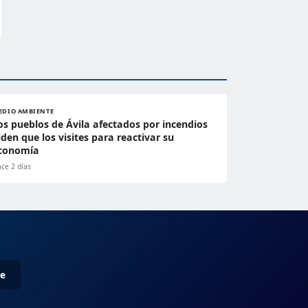
EDIO AMBIENTE
os pueblos de Ávila afectados por incendios
iden que los visites para reactivar su
conomía
ce 2 días
me