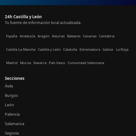
24h Castilla y León
Tu fuente de información local actualizada.
España
Andalucía
Aragón
Asturias
Baleares
Canarias
Cantabria
Castilla La-Mancha
Castilla y León
Cataluña
Extremadura
Galicia
La Rioja
Madrid
Murcia
Navarra
País Vasco
Comunidad Valenciana
Secciones
Ávila
Burgos
León
Palencia
Salamanca
Segovia