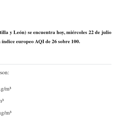
illa y León) se encuentra hoy, miércoles 22 de julio
n índice europeo AQI de
26
sobre 100.
son:
μg/m³
m³
μg/m³