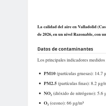
La calidad del aire en
Valladolid
(Cast
de 2026, en un nivel
Razonable
, con u
Datos de contaminantes
Los principales indicadores medidos 
PM10
(partículas gruesas): 14.7 
PM2.5
(partículas finas): 8.2 μg/
NO₂
(dióxido de nitrógeno): 5.6 
O₃
(ozono): 66 μg/m³