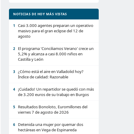
NOTICIAS DE HOY MÁS VISTAS
Casi 3.000 agentes preparan un operativo
1
masivo para el gran eclipse del 12 de
agosto
El programa 'Conciliamos Verano' crece un
2
5,2% y alcanza a casi 8.000 niños en
Castilla y León
¿Cómo está el aire en Valladolid hoy?
3
Índice de calidad: Razonable
¡Cuidado! Un repartidor se quedó con más
4
de 3.200 euros de su trabajo en Burgos
Resultados Bonoloto, Euromillones del
5
viernes 7 de agosto de 2026
Detenida una mujer por quemar dos
6
hectáreas en Vega de Espinareda