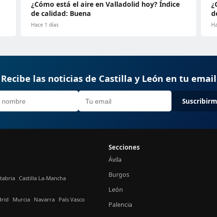
¿Cómo está el aire en Valladolid hoy? Índice
¿
de calidad: Buena
d
Hace 1 días
Ha
Recibe las noticias de Castilla y León en tu email
Suscribir
Secciones
Ávila
Burgos
tabria
Castilla La-Mancha
León
rid
Murcia
Navarra
País Vasco
Palencia