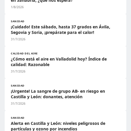
en Sanabria, ¿qué nos espera?
1/8/2026
SANIDAD
¡Cuidado! Este sábado, hasta 37 grados en Ávila,
Segovia y Soria, ¡prepárate para el calor!
31/7/2026
CALIDAD DEL AIRE
¿Cómo está el aire en Valladolid hoy? Índice de
calidad: Razonable
31/7/2026
SANIDAD
¡Urgente! La sangre de grupo AB- en riesgo en
Castilla y León: donantes, atención
31/7/2026
SANIDAD
Alerta en Castilla y León: niveles peligrosos de
partículas y ozono por incendios