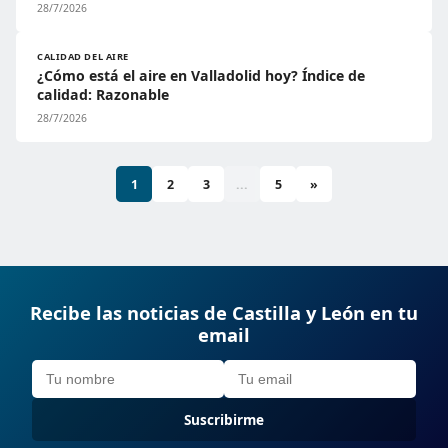
28/7/2026
CALIDAD DEL AIRE
¿Cómo está el aire en Valladolid hoy? Índice de
calidad: Razonable
28/7/2026
1
2
3
...
5
»
Recibe las noticias de Castilla y León en tu
email
Suscribirme