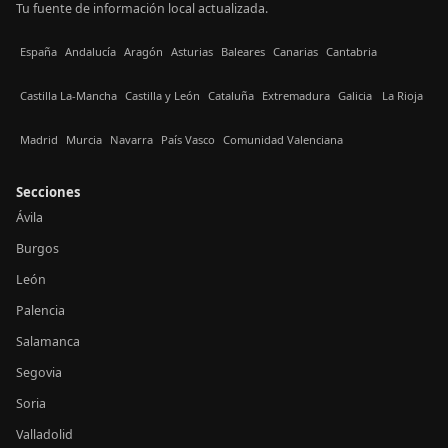
Tu fuente de información local actualizada.
España
Andalucía
Aragón
Asturias
Baleares
Canarias
Cantabria
Castilla La-Mancha
Castilla y León
Cataluña
Extremadura
Galicia
La Rioja
Madrid
Murcia
Navarra
País Vasco
Comunidad Valenciana
Secciones
Ávila
Burgos
León
Palencia
Salamanca
Segovia
Soria
Valladolid