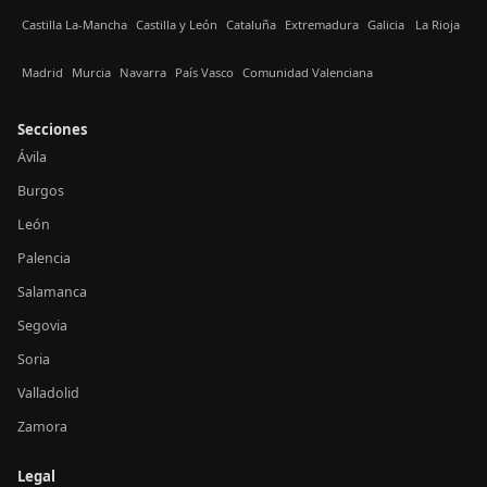
Castilla La-Mancha
Castilla y León
Cataluña
Extremadura
Galicia
La Rioja
Madrid
Murcia
Navarra
País Vasco
Comunidad Valenciana
Secciones
Ávila
Burgos
León
Palencia
Salamanca
Segovia
Soria
Valladolid
Zamora
Legal