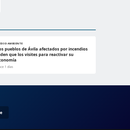
EDIO AMBIENTE
os pueblos de Ávila afectados por incendios
iden que los visites para reactivar su
conomía
ce 1 días
me