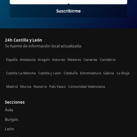
Suscribirme
24h Castilla y León
Tu fuente de información local actualizada.
España
Andalucía
Aragón
Asturias
Baleares
Canarias
Cantabria
Castilla La-Mancha
Castilla y León
Cataluña
Extremadura
Galicia
La Rioja
Madrid
Murcia
Navarra
País Vasco
Comunidad Valenciana
Secciones
Ávila
Burgos
León