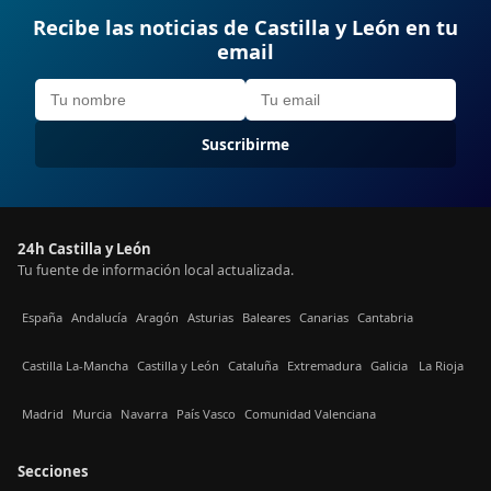
Recibe las noticias de Castilla y León en tu
email
Suscribirme
24h Castilla y León
Tu fuente de información local actualizada.
España
Andalucía
Aragón
Asturias
Baleares
Canarias
Cantabria
Castilla La-Mancha
Castilla y León
Cataluña
Extremadura
Galicia
La Rioja
Madrid
Murcia
Navarra
País Vasco
Comunidad Valenciana
Secciones