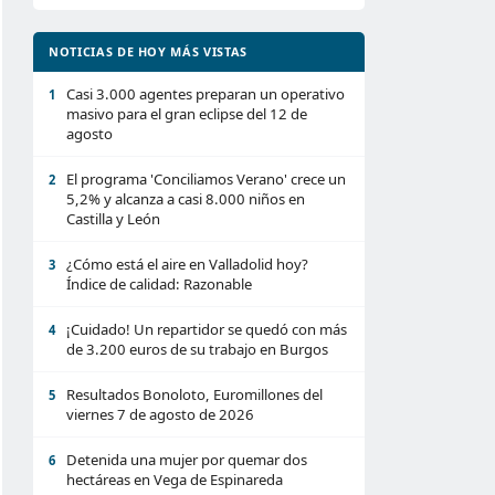
NOTICIAS DE HOY MÁS VISTAS
Casi 3.000 agentes preparan un operativo
1
masivo para el gran eclipse del 12 de
agosto
El programa 'Conciliamos Verano' crece un
2
5,2% y alcanza a casi 8.000 niños en
Castilla y León
¿Cómo está el aire en Valladolid hoy?
3
Índice de calidad: Razonable
¡Cuidado! Un repartidor se quedó con más
4
de 3.200 euros de su trabajo en Burgos
Resultados Bonoloto, Euromillones del
5
viernes 7 de agosto de 2026
Detenida una mujer por quemar dos
6
hectáreas en Vega de Espinareda