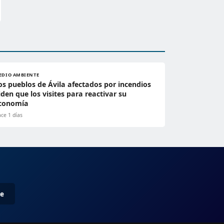
EDIO AMBIENTE
os pueblos de Ávila afectados por incendios
iden que los visites para reactivar su
conomía
ce 1 días
me