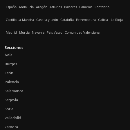
España
Andalucía
Aragón
Asturias
Baleares
Canarias
Cantabria
Castilla La-Mancha
Castilla y León
Cataluña
Extremadura
Galicia
La Rioja
Madrid
Murcia
Navarra
País Vasco
Comunidad Valenciana
Secciones
Ávila
Burgos
León
Palencia
Salamanca
Segovia
Soria
Valladolid
Zamora