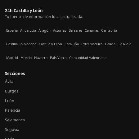
24h Castilla y León
Tu fuente de información local actualizada.
España
Andalucía
Aragón
Asturias
Baleares
Canarias
Cantabria
Castilla La-Mancha
Castilla y León
Cataluña
Extremadura
Galicia
La Rioja
Madrid
Murcia
Navarra
País Vasco
Comunidad Valenciana
Secciones
Ávila
Burgos
León
Palencia
Salamanca
Segovia