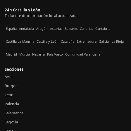
24h Castilla y León
Tu fuente de información local actualizada.
España
Andalucía
Aragón
Asturias
Baleares
Canarias
Cantabria
Castilla La-Mancha
Castilla y León
Cataluña
Extremadura
Galicia
La Rioja
Madrid
Murcia
Navarra
País Vasco
Comunidad Valenciana
Secciones
Ávila
Burgos
León
Palencia
Salamanca
Segovia