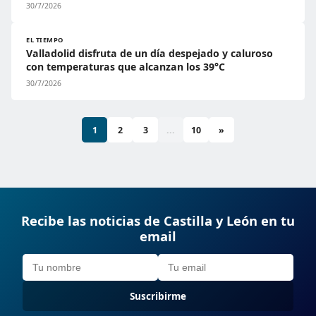
30/7/2026
EL TIEMPO
Valladolid disfruta de un día despejado y caluroso
con temperaturas que alcanzan los 39°C
30/7/2026
1
2
3
...
10
»
Recibe las noticias de Castilla y León en tu
email
Suscribirme