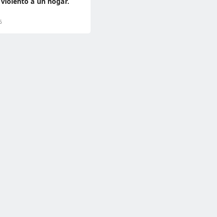
 violento a un hogar.
6