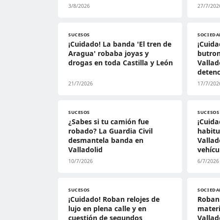
3/8/2026
27/7/202
SUCESOS
SOCIEDA
¡Cuidado! La banda 'El tren de
¡Cuid
Aragua' robaba joyas y
butro
drogas en toda Castilla y León
Vallad
deten
21/7/2026
17/7/202
SUCESOS
SUCESOS
¿Sabes si tu camión fue
¡Cuida
robado? La Guardia Civil
habitu
desmantela banda en
Vallad
Valladolid
vehícu
10/7/2026
6/7/2026
SUCESOS
SOCIEDA
¡Cuidado! Roban relojes de
Roban 
lujo en plena calle y en
materi
cuestión de segundos
Vallado