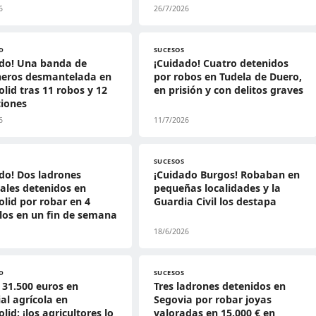
6
26/7/2026
D
SUCESOS
ado! Una banda de
¡Cuidado! Cuatro detenidos
neros desmantelada en
por robos en Tudela de Duero,
olid tras 11 robos y 12
en prisión y con delitos graves
ciones
6
11/7/2026
SUCESOS
do! Dos ladrones
¡Cuidado Burgos! Robaban en
ales detenidos en
pequeñas localidades y la
olid por robar en 4
Guardia Civil los destapa
los en un fin de semana
18/6/2026
D
SUCESOS
31.500 euros en
Tres ladrones detenidos en
al agrícola en
Segovia por robar joyas
lid: ¡los agricultores lo
valoradas en 15.000 € en