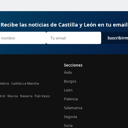
Recibe las noticias de Castilla y León en tu email
Suscribir
Secciones
Ávila
Burgos
tabria
Castilla La-Mancha
León
rid
Murcia
Navarra
País Vasco
Palencia
Salamanca
Segovia
Soria