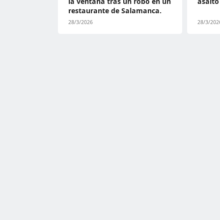
la ventana tras un robo en un
asalto
restaurante de Salamanca.
28/3/2026
28/3/202