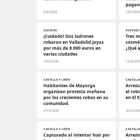
pagan
5/6/2026
19/5/202
SUCESOS
SUCESOS
¡Cuidado! Dos ladrones
Tres m
robaron en Valladolid joyas
cosmét
por más de 8.000 euros en
¿Qué 
varias ciudades
10/5/2026
12/4/202
CASTILLA Y LEÓN
CASTILLA
Habitantes de Mayorga
Arrest
organizan protesta mañana
el rob
por los crecientes robos en su
en El 
comunidad.
31/3/2026
30/3/202
CASTILLA Y LEÓN
CASTILLA
Capturado al intentar huir por
Arrest