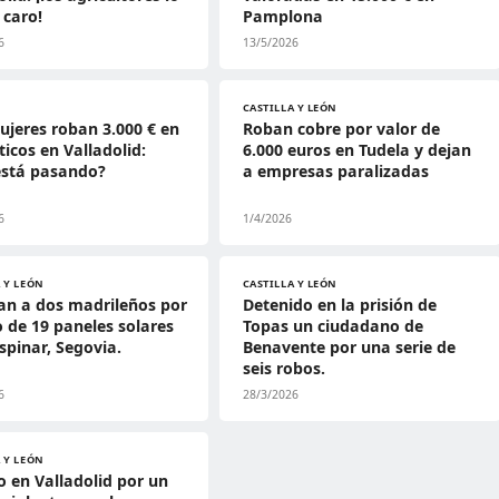
 caro!
Pamplona
6
13/5/2026
CASTILLA Y LEÓN
ujeres roban 3.000 € en
Roban cobre por valor de
icos en Valladolid:
6.000 euros en Tudela y dejan
está pasando?
a empresas paralizadas
6
1/4/2026
 Y LEÓN
CASTILLA Y LEÓN
an a dos madrileños por
Detenido en la prisión de
o de 19 paneles solares
Topas un ciudadano de
Espinar, Segovia.
Benavente por una serie de
seis robos.
6
28/3/2026
 Y LEÓN
o en Valladolid por un