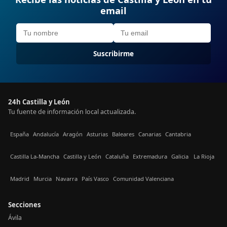
email
Suscribirme
24h Castilla y León
Tu fuente de información local actualizada.
España
Andalucía
Aragón
Asturias
Baleares
Canarias
Cantabria
Castilla La-Mancha
Castilla y León
Cataluña
Extremadura
Galicia
La Rioja
Madrid
Murcia
Navarra
País Vasco
Comunidad Valenciana
Secciones
Ávila