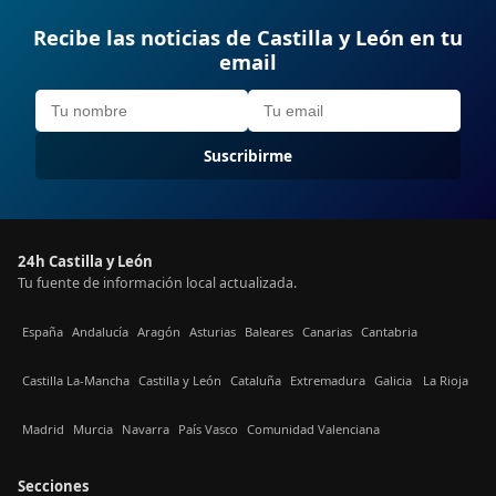
Recibe las noticias de Castilla y León en tu
email
Suscribirme
24h Castilla y León
Tu fuente de información local actualizada.
España
Andalucía
Aragón
Asturias
Baleares
Canarias
Cantabria
Castilla La-Mancha
Castilla y León
Cataluña
Extremadura
Galicia
La Rioja
Madrid
Murcia
Navarra
País Vasco
Comunidad Valenciana
Secciones