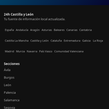
24h Castilla y León
Tu fuente de información local actualizada.
España
Andalucía
Aragón
Asturias
Baleares
Canarias
Cantabria
Castilla La-Mancha
Castilla y León
Cataluña
Extremadura
Galicia
La Rioja
Madrid
Murcia
Navarra
País Vasco
Comunidad Valenciana
Secciones
Ávila
Burgos
León
Palencia
Salamanca
Segovia