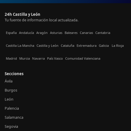
24h Castilla y León
Tu fuente de información local actualizada.
España
Andalucía
Aragón
Asturias
Baleares
Canarias
Cantabria
Castilla La-Mancha
Castilla y León
Cataluña
Extremadura
Galicia
La Rioja
Madrid
Murcia
Navarra
País Vasco
Comunidad Valenciana
Secciones
Ávila
Burgos
León
Palencia
Salamanca
Segovia