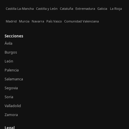
Castilla La-Mancha
Castilla y León
Cataluña
Extremadura
Galicia
La Rioja
Madrid
Murcia
Navarra
País Vasco
Comunidad Valenciana
Secciones
Ávila
Burgos
León
Palencia
Salamanca
Segovia
Soria
Valladolid
Zamora
Legal