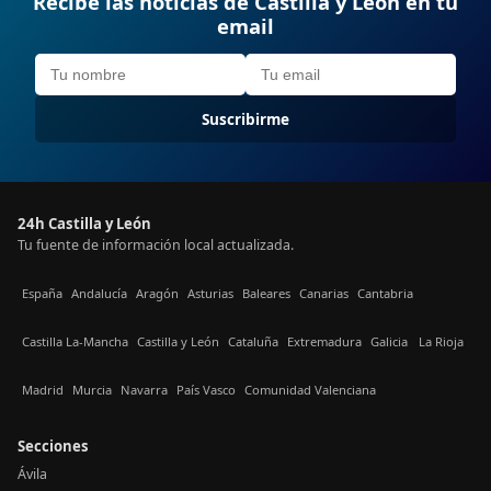
Recibe las noticias de Castilla y León en tu
email
Suscribirme
24h Castilla y León
Tu fuente de información local actualizada.
España
Andalucía
Aragón
Asturias
Baleares
Canarias
Cantabria
Castilla La-Mancha
Castilla y León
Cataluña
Extremadura
Galicia
La Rioja
Madrid
Murcia
Navarra
País Vasco
Comunidad Valenciana
Secciones
Ávila