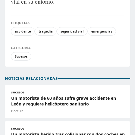
vial en su entorno.
ETIQUETAS
accidente
tragedia
seguridad vial
emergencias
CATEGORÍA
Sucesos
NOTICIAS RELACIONADAS
SUCESOS
Un motorista de 60 años sufre grave accidente en
León y requiere helicóptero sanitario
Hace 1h
SUCESOS
Un motorista herido tras colisionar con dos coches en