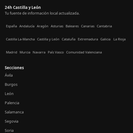
24h Castilla y León
Tu fuente de información local actualizada.
España
Andalucía
Aragón
Asturias
Baleares
Canarias
Cantabria
Castilla La-Mancha
Castilla y León
Cataluña
Extremadura
Galicia
La Rioja
Madrid
Murcia
Navarra
País Vasco
Comunidad Valenciana
Secciones
Ávila
Burgos
León
Palencia
Salamanca
Segovia
Soria