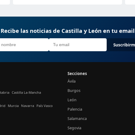
Recibe las noticias de Castilla y León en tu email
Suscribir
Secciones
Ávila
Burgos
tabria
Castilla La-Mancha
León
rid
Murcia
Navarra
País Vasco
Palencia
Salamanca
Segovia