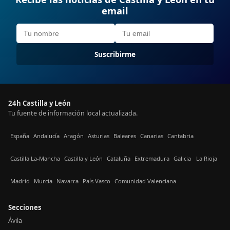
email
Suscribirme
24h Castilla y León
Tu fuente de información local actualizada.
España
Andalucía
Aragón
Asturias
Baleares
Canarias
Cantabria
Castilla La-Mancha
Castilla y León
Cataluña
Extremadura
Galicia
La Rioja
Madrid
Murcia
Navarra
País Vasco
Comunidad Valenciana
Secciones
Ávila