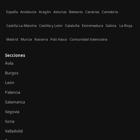
España
Andalucía
Aragón
Asturias
Baleares
Canarias
Cantabria
Castilla La-Mancha
Castilla y León
Cataluña
Extremadura
Galicia
La Rioja
Madrid
Murcia
Navarra
País Vasco
Comunidad Valenciana
Secciones
Ávila
Burgos
León
Palencia
Salamanca
Segovia
Soria
Valladolid