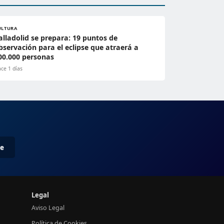
ULTURA
alladolid se prepara: 19 puntos de
bservación para el eclipse que atraerá a
00.000 personas
ce 1 días
me
Legal
Aviso Legal
Política de Cookies