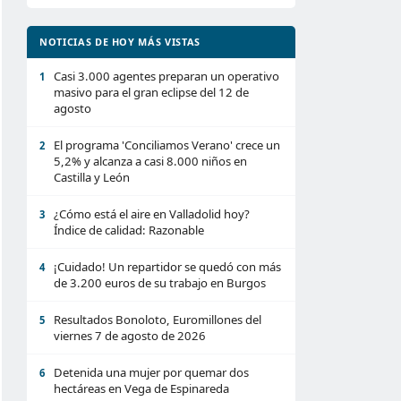
NOTICIAS DE HOY MÁS VISTAS
Casi 3.000 agentes preparan un operativo
1
masivo para el gran eclipse del 12 de
agosto
El programa 'Conciliamos Verano' crece un
2
5,2% y alcanza a casi 8.000 niños en
Castilla y León
¿Cómo está el aire en Valladolid hoy?
3
Índice de calidad: Razonable
¡Cuidado! Un repartidor se quedó con más
4
de 3.200 euros de su trabajo en Burgos
Resultados Bonoloto, Euromillones del
5
viernes 7 de agosto de 2026
Detenida una mujer por quemar dos
6
hectáreas en Vega de Espinareda