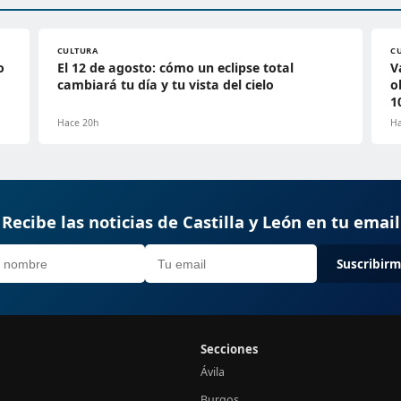
CULTURA
C
o
El 12 de agosto: cómo un eclipse total
V
cambiará tu día y tu vista del cielo
o
1
Hace 20h
Ha
Recibe las noticias de Castilla y León en tu email
Suscribir
Secciones
Ávila
Burgos