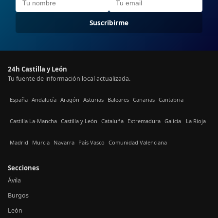
Suscribirme
24h Castilla y León
Tu fuente de información local actualizada.
España
Andalucía
Aragón
Asturias
Baleares
Canarias
Cantabria
Castilla La-Mancha
Castilla y León
Cataluña
Extremadura
Galicia
La Rioja
Madrid
Murcia
Navarra
País Vasco
Comunidad Valenciana
Secciones
Ávila
Burgos
León