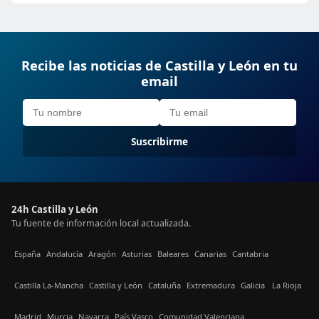
Recibe las noticias de Castilla y León en tu
email
Suscribirme
24h Castilla y León
Tu fuente de información local actualizada.
España
Andalucía
Aragón
Asturias
Baleares
Canarias
Cantabria
Castilla La-Mancha
Castilla y León
Cataluña
Extremadura
Galicia
La Rioja
Madrid
Murcia
Navarra
País Vasco
Comunidad Valenciana