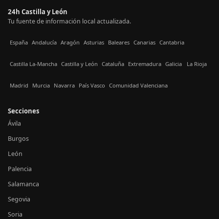
24h Castilla y León
Tu fuente de información local actualizada.
España
Andalucía
Aragón
Asturias
Baleares
Canarias
Cantabria
Castilla La-Mancha
Castilla y León
Cataluña
Extremadura
Galicia
La Rioja
Madrid
Murcia
Navarra
País Vasco
Comunidad Valenciana
Secciones
Ávila
Burgos
León
Palencia
Salamanca
Segovia
Soria