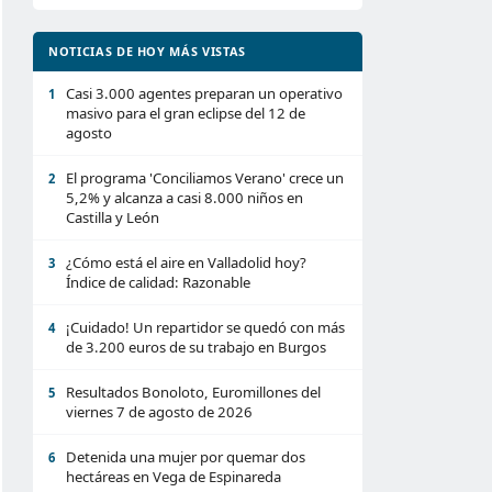
NOTICIAS DE HOY MÁS VISTAS
Casi 3.000 agentes preparan un operativo
1
masivo para el gran eclipse del 12 de
agosto
El programa 'Conciliamos Verano' crece un
2
5,2% y alcanza a casi 8.000 niños en
Castilla y León
¿Cómo está el aire en Valladolid hoy?
3
Índice de calidad: Razonable
¡Cuidado! Un repartidor se quedó con más
4
de 3.200 euros de su trabajo en Burgos
Resultados Bonoloto, Euromillones del
5
viernes 7 de agosto de 2026
Detenida una mujer por quemar dos
6
hectáreas en Vega de Espinareda