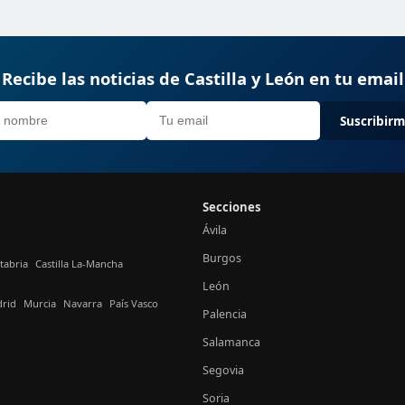
Recibe las noticias de Castilla y León en tu email
Suscribir
Secciones
Ávila
Burgos
tabria
Castilla La-Mancha
León
rid
Murcia
Navarra
País Vasco
Palencia
Salamanca
Segovia
Soria