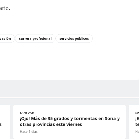
ario.
icación
carrera profesional
servicios públicos
SANIDAD
S
¡Ojo! Más de 35 grados y tormentas en Soria y
¡
s
otras provincias este viernes
t
Hace 1 días
Ha